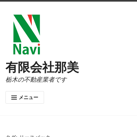
コ
ン
テ
ン
ツ
へ
有限会社那美
ス
栃木の不動産業者です
キ
ッ
メニュー
プ
ホーム
会社概要
お問合せ