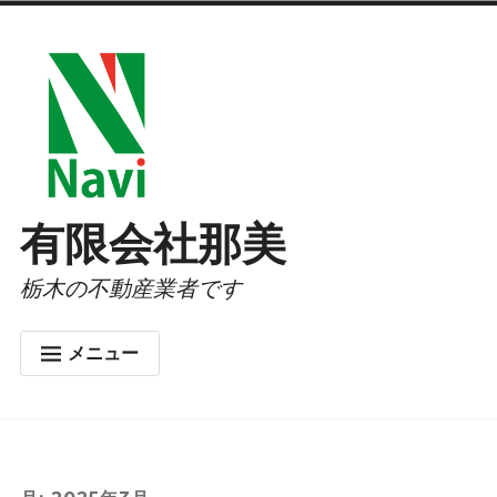
コ
ン
テ
ン
ツ
へ
有限会社那美
ス
栃木の不動産業者です
キ
ッ
メニュー
プ
ホーム
会社概要
お問合せ