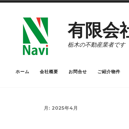
コ
ン
有限会
テ
ン
栃木の不動産業者です
ツ
へ
ス
ホーム
会社概要
お問合せ
ご紹介物件
キ
ッ
プ
月:
2025年4月