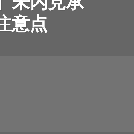
】未内見承
注意点