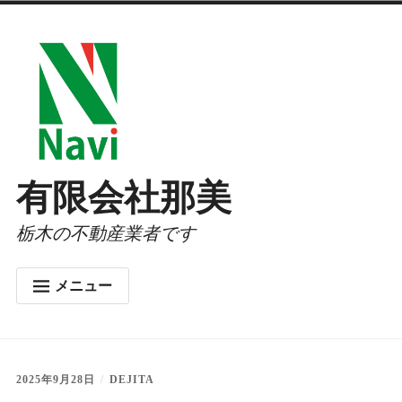
コ
ン
テ
ン
ツ
へ
有限会社那美
ス
栃木の不動産業者です
キ
ッ
メニュー
プ
ホーム
会社概要
2025年9月28日
DEJITA
お問合せ