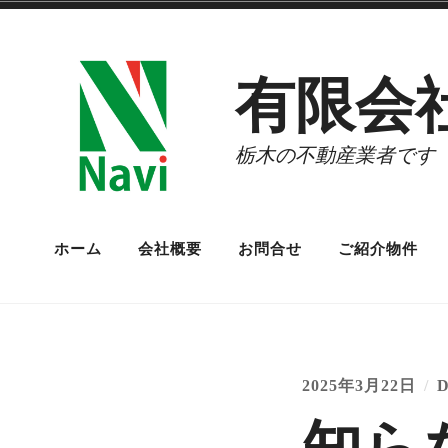
コ
ン
有限会
テ
ン
栃木の不動産業者です
ツ
へ
ス
ホーム
会社概要
お問合せ
ご紹介物件
キ
ッ
プ
2025年3月22日
D