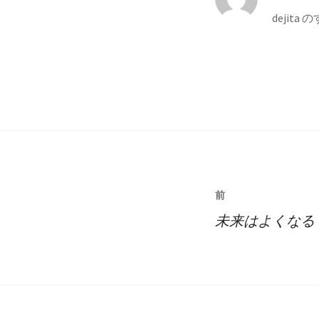
dejit
投
前
稿
未来はよくなる
ナ
ビ
ゲ